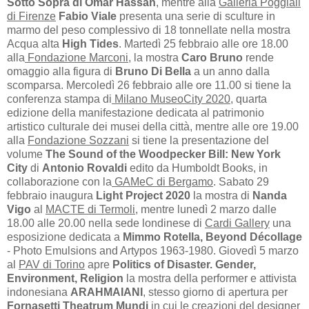
Sotto Sopra di Omar Hassan
, mentre alla
Galleria Poggiali
di Firenze
Fabio Viale
presenta una serie di sculture in
marmo del peso complessivo di 18 tonnellate nella mostra
Acqua alta
High Tides
. Martedì 25 febbraio alle ore 18.00
alla
Fondazione Marconi,
la mostra
Caro Bruno
rende
omaggio alla figura di
Bruno Di Bella
a un anno dalla
scomparsa. Mercoledì 26 febbraio alle ore 11.00 si tiene la
conferenza stampa di
Milano MuseoCity 2020
, quarta
edizione della manifestazione dedicata al patrimonio
artistico culturale dei musei della città, mentre alle ore 19.00
alla
Fondazione Sozzani
si tiene la presentazione del
volume
The Sound of the Woodpecker Bill: New York
City
di
Antonio Rovaldi
edito da Humboldt Books, in
collaborazione con la
GAMeC di Bergamo
. Sabato 29
febbraio inaugura
Light Project 2020
la mostra di
Nanda
Vigo
al
MACTE di Termoli
, mentre lunedì 2 marzo dalle
18.00 alle 20.00 nella sede londinese di
Cardi Gallery
una
esposizione dedicata a
Mimmo Rotella, Beyond Décollage
- Photo Emulsions and Artypos 1963-1980. Giovedì 5 marzo
al
PAV di Torino
apre
Politics of Disaster. Gender,
Environment, Religion
la mostra della performer e attivista
indonesiana
ARAHMAIANI
, stesso giorno di apertura per
Fornasetti Theatrum Mundi
in cui le creazioni del designer