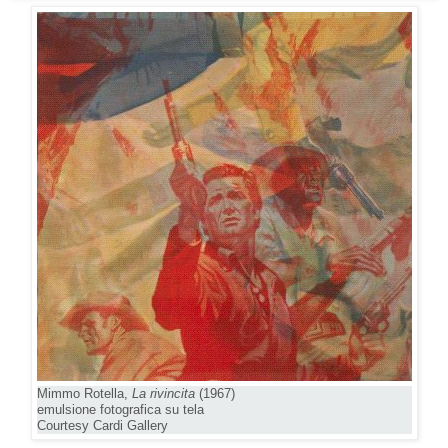
Mimmo Rotella,
La rivincita
(1967)
emulsione fotografica su tela
Courtesy Cardi Gallery